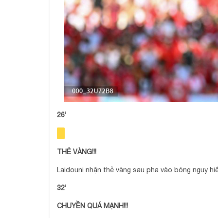
26’
THẺ VÀNG!!!
Laidouni nhận thẻ vàng sau pha vào bóng nguy hiểm
32’
CHUYỀN QUÁ MẠNH!!!