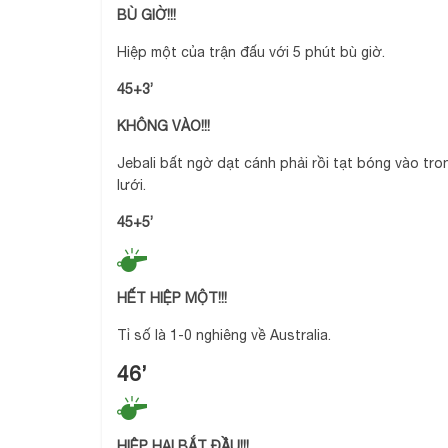
BÙ GIỜ!!!
Hiệp một của trận đấu với 5 phút bù giờ.
45+3’
KHÔNG VÀO!!!
Jebali bất ngờ dạt cánh phải rồi tạt bóng vào tr
lưới.
45+5’
HẾT HIỆP MỘT!!!
Tỉ số là 1-0 nghiêng về Australia.
46’
HIỆP HAI BẮT ĐẦU!!!