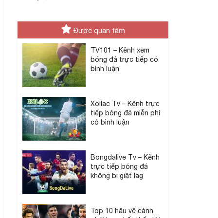
Được quan tâm
TV101 – Kênh xem
bóng đá trực tiếp có
bình luận
Xoilac Tv – Kênh trực
tiếp bóng đá miễn phí
có bình luận
Bongdalive Tv – Kênh
trực tiếp bóng đá
không bị giật lag
Top 10 hậu vệ cánh