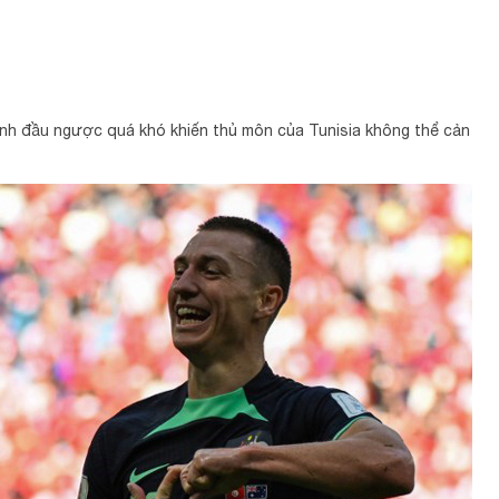
nh đầu ngược quá khó khiến thủ môn của Tunisia không thể cản