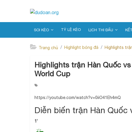
TỶ LỆ KÈO
SOI KÈO
LỊCH THI ĐẤU
KẾ
Highlight bóng đá
Highlights tr
Trang chủ
Highlights trận Hàn Quốc v
World Cup
https://youtube.com/watch?v=0iiO41Eh4mQ
Diễn biến trận Hàn Quốc
1’