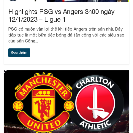
Highlights PSG vs Angers 3h00 ngày
12/1/2023 – Ligue 1
PSG có muôn vàn lợi thế khi tiếp Angers trên sân nhà. Đây
tiếp tục là một bữa tiệc bóng đá tấn công với các siêu sao
của sân Công...
Đọc thêm