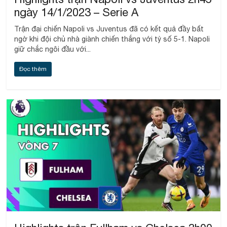
ngày 14/1/2023 – Serie A
Trận đại chiến Napoli vs Juventus đã có kết quả đầy bất
ngờ khi đội chủ nhà giành chiến thắng với tỷ số 5-1. Napoli
giữ chắc ngôi đầu với...
Đọc thêm