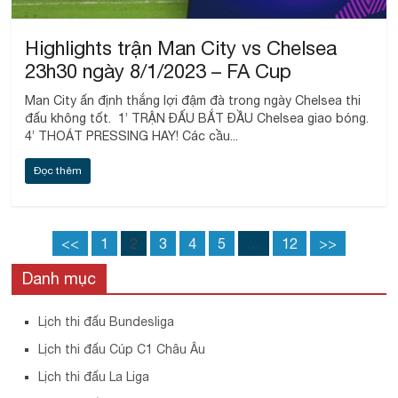
Highlights trận Man City vs Chelsea
23h30 ngày 8/1/2023 – FA Cup
Man City ấn định thắng lợi đậm đà trong ngày Chelsea thi
đấu không tốt. 1’ TRẬN ĐẤU BẮT ĐẦU Chelsea giao bóng.
4’ THOÁT PRESSING HAY! Các cầu...
Đọc thêm
<<
1
2
3
4
5
…
12
>>
Danh mục
Lịch thi đấu Bundesliga
Lịch thi đấu Cúp C1 Châu Âu
Lịch thi đấu La Liga