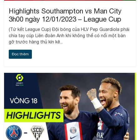
Highlights Southampton vs Man City
3h00 ngày 12/01/2023 – League Cup
(Tứ kết League Cup) Đội bóng của HLV Pep Guardiola phải
chia tay cúp Liên đoàn Anh khi không thể có nổi một bàn
gỡ trước hàng thủ kín kẽ...
Đọc thêm