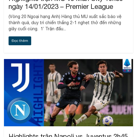
ngày 14/01/2023 – Premier League
(Vòng 20 Ngoại hạng Anh) Hàng thủ MU xuất sắc bảo vệ
thành quả, duy trì chiến thắng 2-1 nghẹt thở đến những
giây cuối cùng. 1’ Trận đấu...
Đọc thêm
Highlights trận Napoli vs Juventus 2h45