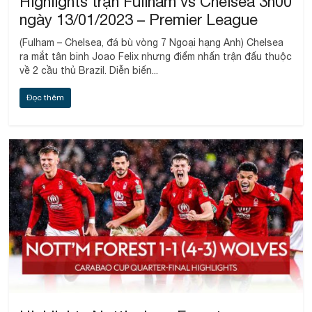
Highlights trận Fullham vs Chelsea 3h00
ngày 13/01/2023 – Premier League
(Fulham – Chelsea, đá bù vòng 7 Ngoại hạng Anh) Chelsea
ra mắt tân binh Joao Felix nhưng điểm nhấn trận đấu thuộc
về 2 cầu thủ Brazil. Diễn biến...
Đọc thêm