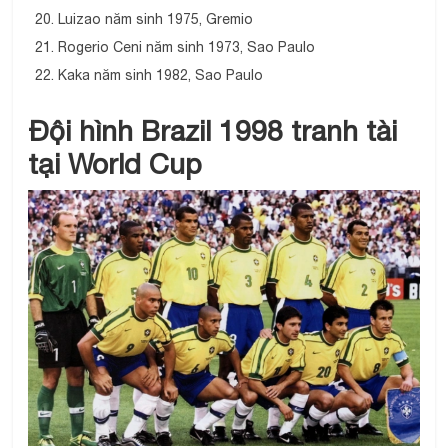
Luizao năm sinh 1975, Gremio
Rogerio Ceni năm sinh 1973, Sao Paulo
Kaka năm sinh 1982, Sao Paulo
Đội hình Brazil 1998 tranh tài
tại World Cup