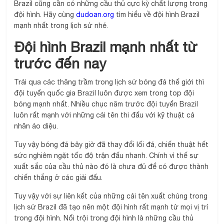
Brazil cũng cần có những cầu thủ cực kỳ chất lượng trong
đội hình. Hãy cùng
dudoan.org
tìm hiểu về đội hình Brazil
mạnh nhất trong lịch sử nhé.
Đội hình Brazil mạnh nhất từ
trước đến nay
Trải qua các thăng trầm trong lịch sử bóng đá thế giới thì
đội tuyển quốc gia Brazil luôn được xem trong top đội
bóng mạnh nhất. Nhiều chục năm trước đội tuyển Brazil
luôn rất mạnh với những cái tên thi đấu với kỹ thuật cá
nhân ảo diệu.
Tuy vậy bóng đá bây giờ đã thay đổi lối đá, chiến thuật hết
sức nghiêm ngặt tốc độ trận đấu nhanh. Chính vì thế sự
xuất sắc của cầu thủ nào đó là chưa đủ để có được thành
chiến thắng ở các giải đấu.
Tuy vậy với sự liên kết của những cái tên xuất chúng trong
lịch sử Brazil đã tạo nên một đội hình rất mạnh từ mọi vị trí
trong đội hình. Nổi trội trong đội hình là những cầu thủ