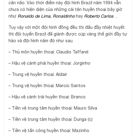
cân não. Vào thời điểm này đội hình Brazil năm 1994 vẫn
chưa có hiện diện của những cái tên huyền thoại bây giờ
như
Ronaldo de Lima, Ronaldinho
hay
Roberto Carlos
…
Tuy vậy với một đội hình đồng đều thi đấu đầy nhiệt huyết
thì đội tuyển Brazil đã giành được cúp vàng thế giới đầy tự
hào và đội hình năm đó như sau.
– Thủ môn huyền thoại: Claudio Taffarel
– Hậu vệ cánh phải huyền thoại: Jorginho
– Trung vệ huyền thoại: Aldair
– Trung vệ huyền thoại: Marcio Santos
– Hậu vệ cánh trái huyền thoại: Branco
– Tiền vệ trung tâm huyền thoại: Mauro Silva
– Tiền vệ trung tâm huyền thoại: Dunga (c)
– Tiền vệ tấn công huyền thoại: Mazinho