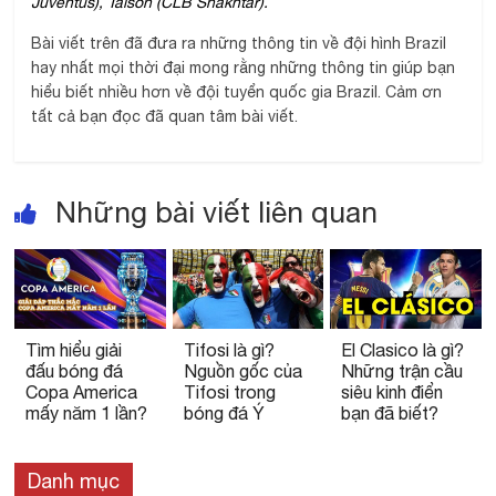
Juventus), Taison (CLB Shakhtar).
Bài viết trên đã đưa ra những thông tin về đội hình Brazil
hay nhất mọi thời đại mong rằng những thông tin giúp bạn
hiểu biết nhiều hơn về đội tuyển quốc gia Brazil. Cảm ơn
tất cả bạn đọc đã quan tâm bài viết.
Những bài viết liên quan
Tìm hiểu giải
Tifosi là gì?
El Clasico là gì?
đấu bóng đá
Nguồn gốc của
Những trận cầu
Copa America
Tifosi trong
siêu kinh điển
mấy năm 1 lần?
bóng đá Ý
bạn đã biết?
Danh mục