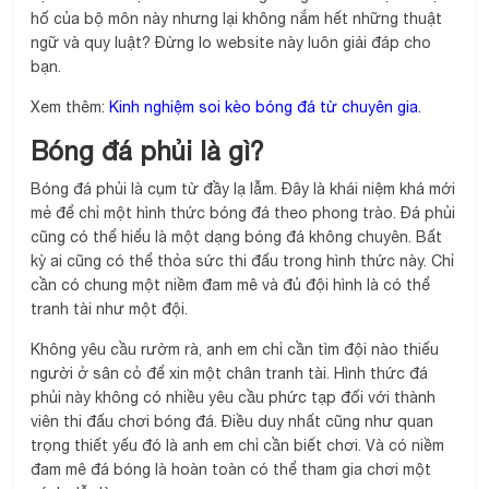
hố của bộ môn này nhưng lại không nắm hết những thuật
ngữ và quy luật? Đừng lo website này luôn giải đáp cho
bạn.
Xem thêm:
Kinh nghiệm soi kèo bóng đá từ chuyên gia.
Bóng đá phủi là gì?
Bóng đá phủi là cụm từ đầy lạ lẫm. Đây là khái niệm khá mới
mẻ để chỉ một hình thức bóng đá theo phong trào. Đá phủi
cũng có thể hiểu là một dạng bóng đá không chuyên. Bất
kỳ ai cũng có thể thỏa sức thi đấu trong hình thức này. Chỉ
cần có chung một niềm đam mê và đủ đội hình là có thể
tranh tài như một đội.
Không yêu cầu rườm rà, anh em chỉ cần tìm đội nào thiếu
người ở sân cỏ để xin một chân tranh tài. Hình thức đá
phủi này không có nhiều yêu cầu phức tạp đối với thành
viên thi đấu chơi bóng đá. Điều duy nhất cũng như quan
trọng thiết yếu đó là anh em chỉ cần biết chơi. Và có niềm
đam mê đá bóng là hoàn toàn có thể tham gia chơi một