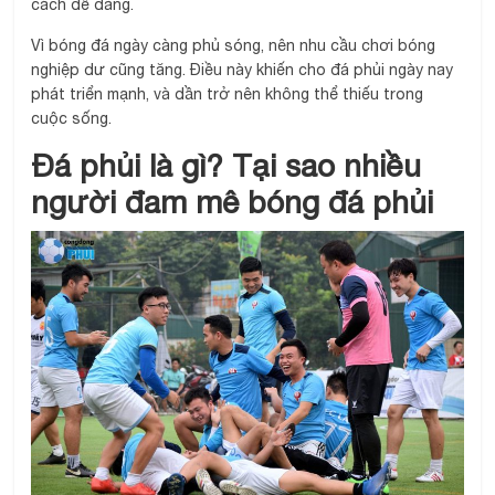
cách dễ dàng.
Vì bóng đá ngày càng phủ sóng, nên nhu cầu chơi bóng
nghiệp dư cũng tăng. Điều này khiến cho đá phủi ngày nay
phát triển mạnh, và dần trở nên không thể thiếu trong
cuộc sống.
Đá phủi là gì? Tại sao nhiều
người đam mê bóng đá phủi