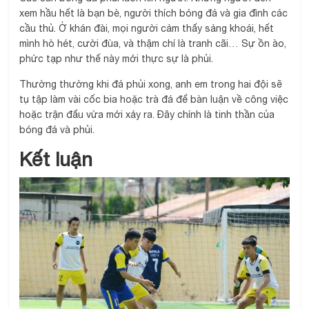
xem hầu hết là bạn bè, người thích bóng đá và gia đình các
cầu thủ. Ở khán đài, mọi người cảm thấy sảng khoái, hết
mình hò hét, cười đùa, và thậm chí là tranh cãi… Sự ồn ào,
phức tạp như thế này mới thực sự là phủi.
Thường thường khi đá phủi xong, anh em trong hai đội sẽ
tụ tập làm vài cốc bia hoặc trà đá để bàn luận về công việc
hoặc trận đấu vừa mới xảy ra. Đây chính là tinh thần của
bóng đá và phủi.
Kết luận