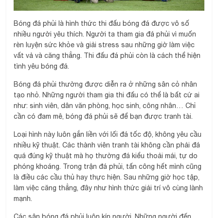
Bóng đá phủi là hình thức thi đấu bóng đá được vô số
nhiều người yêu thích. Người ta tham gia đá phủi vì muốn
rèn luyện sức khỏe và giải stress sau những giờ làm việc
vất vả và căng thẳng. Thi đấu đá phủi còn là cách thể hiện
tình yêu bóng đá.
Bóng đá phủi thường được diễn ra ở những sân cỏ nhân
tạo nhỏ. Những người tham gia thi đấu có thể là bất cứ ai
như: sinh viên, dân văn phòng, học sinh, công nhân… Chỉ
cần có đam mê, bóng đá phủi sẽ để bạn được tranh tài.
Loại hình này luôn gắn liền với lối đá tốc độ, không yêu cầu
nhiều kỹ thuật. Các thành viên tranh tài không cần phải đá
quá đúng kỹ thuật mà họ thường đá kiểu thoải mái, tự do
phóng khoáng. Trong trận đá phủi, tấn công hết mình cũng
là điều các cầu thủ hay thực hiện. Sau những giờ học tập,
làm việc căng thẳng, đây như hình thức giải trí vô cùng lành
mạnh.
Các sân bóng đá phủi luôn kín người. Những người đến