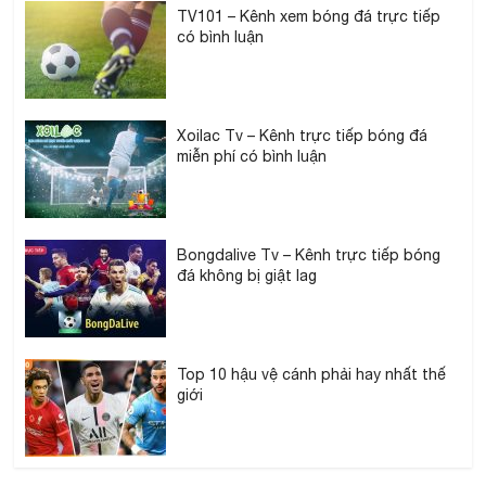
TV101 – Kênh xem bóng đá trực tiếp
có bình luận
Xoilac Tv – Kênh trực tiếp bóng đá
miễn phí có bình luận
Bongdalive Tv – Kênh trực tiếp bóng
đá không bị giật lag
Top 10 hậu vệ cánh phải hay nhất thế
giới