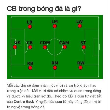
CB trong bóng đá là gì?
Mỗi cầu thủ sẽ đảm nhận một vị trí và vai trò khác nhau
trong trận đấu. Mỗi vị trí đều có nhiệm vụ quan trọng riêng
và được ký hiệu trên sơ đồ. Theo đó
CB
là cụm từ viết tắt
của
Centre Back
. Ý nghĩa của cụm từ này dùng để chỉ vị trí
trung vệ
trong bóng đá.