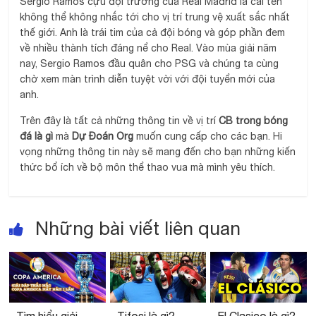
Sergio Ramos cựu đội trưởng của Real Madrid là cái tên
không thể không nhắc tới cho vị trí trung vệ xuất sắc nhất
thế giới. Anh là trái tim của cả đội bóng và góp phần đem
về nhiều thành tích đáng nể cho Real. Vào mùa giải năm
nay, Sergio Ramos đầu quân cho PSG và chúng ta cùng
chờ xem màn trình diễn tuyệt vời với đội tuyển mới của
anh.
Trên đây là tất cả những thông tin về vị trí
CB trong bóng
đá là gì
mà
Dự Đoán Org
muốn cung cấp cho các bạn. Hi
vọng những thông tin này sẽ mang đến cho bạn những kiến
thức bổ ích về bộ môn thể thao vua mà mình yêu thích.
Những bài viết liên quan
Tìm hiểu giải
Tifosi là gì?
El Clasico là gì?