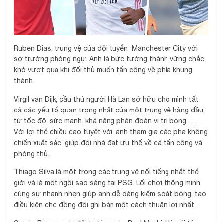
Ruben Dias, trung vệ của đội tuyển Manchester City với
sở trường phòng ngự. Anh là bức tường thành vững chắc
khó vượt qua khi đối thủ muốn tấn công về phía khung
thành.
Virgil van Dijk, cầu thủ người Hà Lan sở hữu cho mình tất
cả các yếu tố quan trọng nhất của một trung vệ hàng đầu,
từ tốc độ, sức mạnh. khả năng phán đoán vị trí bóng,….
Với lợi thế chiều cao tuyệt vời, anh tham gia các pha không
chiến xuất sắc, giúp đội nhà đạt ưu thế về cả tấn công và
phòng thủ.
Thiago Silva là một trong các trung vệ nổi tiếng nhất thế
giới và là một ngôi sao sáng tại PSG. Lối chơi thông minh
cùng sự nhanh nhẹn giúp anh dễ dàng kiểm soát bóng, tạo
điều kiện cho đồng đội ghi bàn một cách thuận lợi nhất.