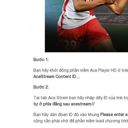
Bước 1:
Bạn hãy khởi động phần mềm Ace Player HD ở trên
AceStream Content ID…
Bước 2:
Tại tab Ace Strem bạn hãy nhập dãy ID của link t
tự ở phía đằng sau acestream://
Bạn hãy dán đoạn ID đó vào khung
Please enter a
cũng cần phải chờ để phần mềm load chương trình