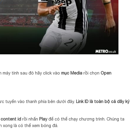
 máy tính sau đó hãy click vào
mục Media
rồi chọn
Open
rực tuyến vào thanh phía bên dưới đây.
Link ID là toàn bộ cả dãy ký
 content
id
rồi nhấn
Play
để có thể chạy chương trình. Chúng ta
 xong là có thể xem bóng đá.