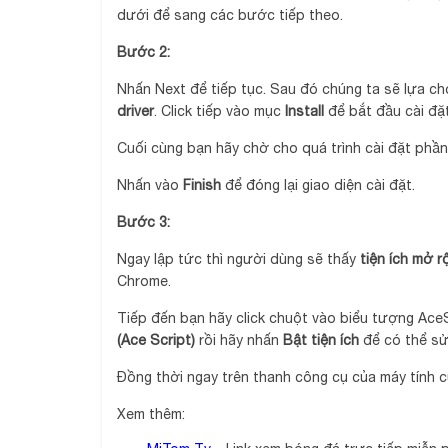
dưới để sang các bước tiếp theo.
Bước 2:
Nhấn Next để tiếp tục. Sau đó chúng ta sẽ lựa c
driver
. Click tiếp vào mục
Install
để bắt đầu cài đặ
Cuối cùng bạn hãy chờ cho quá trình cài đặt phầ
Nhấn vào
Finish
để đóng lại giao diện cài đặt.
Bước 3:
Ngay lập tức thì người dùng sẽ thấy
tiện ích mở 
Chrome.
Tiếp đến bạn hãy click chuột vào biểu tượng AceS
(Ace Script)
rồi hãy nhấn
Bật tiện ích
để có thể sử
Đồng thời ngay trên thanh công cụ của máy tính 
Xem thêm: