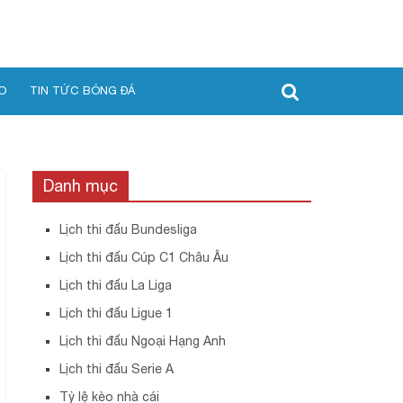
O
TIN TỨC BÓNG ĐÁ
Danh mục
Lịch thi đấu Bundesliga
Lịch thi đấu Cúp C1 Châu Âu
Lịch thi đấu La Liga
Lịch thi đấu Ligue 1
Lịch thi đấu Ngoại Hạng Anh
Lịch thi đấu Serie A
Tỷ lệ kèo nhà cái