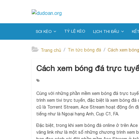
TỶ LỆ KÈO
SOI KÈO
LỊCH THI ĐẤU
KẾ
Tin tức bóng đá
Cách xem bóng
Trang chủ
Cách xem bóng đá trực tuy
Cùng với những phần mềm xem bóng đá trực tuyế
trình xem tivi trực tuyến, đặc biệt là xem bóng đá
cũ là Torrent Stream, Ace Stream hoạt động ổn địn
tiếng như là Ngoại hạng Anh, Cup C1, FA.
Đặc biệt, trong khi xem bóng đá online ở trên Ace S
văng link như là một số những chương trình xem 